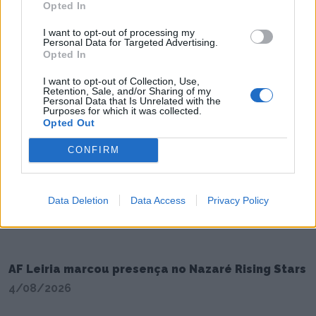
Opted In
I want to opt-out of processing my
Personal Data for Targeted Advertising.
Opted In
Radares de Velocidade | Leiria | agosto 2026
I want to opt-out of Collection, Use,
5/08/2026
Retention, Sale, and/or Sharing of my
Personal Data that Is Unrelated with the
Purposes for which it was collected.
Opted Out
CONFIRM
Data Deletion
Data Access
Privacy Policy
AF Leiria marcou presença no Nazaré Rising Stars
4/08/2026