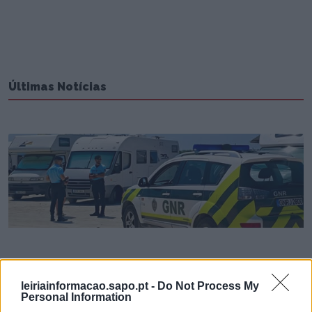
Últimas Notícias
GNR de Leiria em ação de prevenção e
fiscalização do caravanismo
leiriainformacao.sapo.pt -
Do Not Process My
Personal Information
7/08/2026