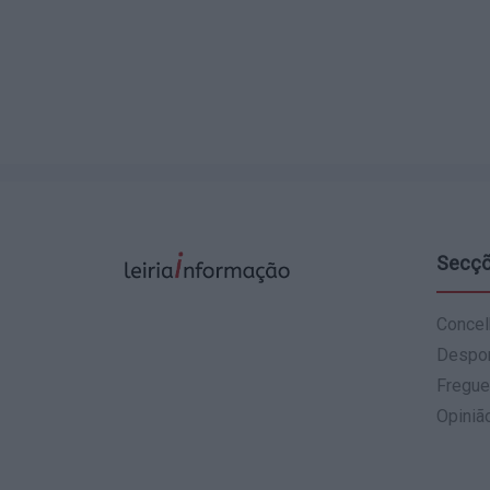
Secç
Concel
Despo
Fregue
Opiniã