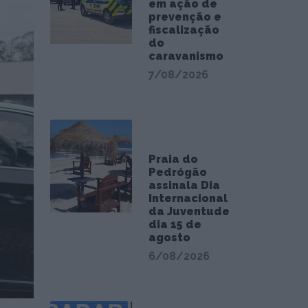
em ação de
prevenção e
fiscalização
do
caravanismo
7/08/2026
Praia do
Pedrógão
assinala Dia
Internacional
da Juventude
dia 15 de
agosto
6/08/2026