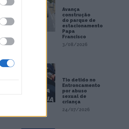
s Apoios
Avança
construção
do parque de
estacionamento
Papa
Francisco
3/08/2026
Tio detido no
Entroncamento
por abuso
sexual de
criança
24/07/2026