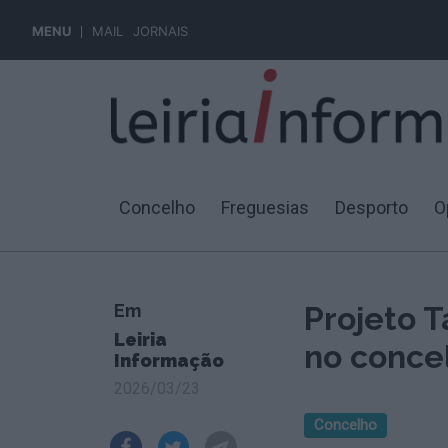
MENU
MAIL
JORNAIS
Concelho
Freguesias
Desporto
O
Em
Projeto T
Leiria
no concel
Informação
2026/03/23
Concelho