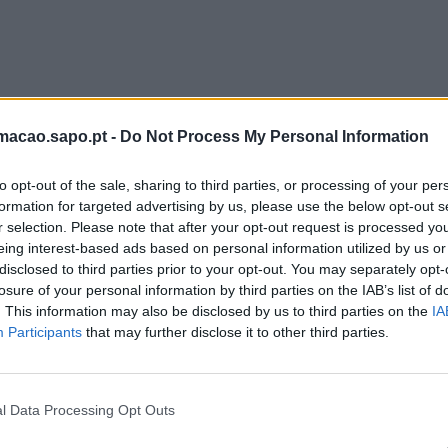
 65+, criado em março de 2023, apoiou 538 idosos no concelho de Lei
rmacao.sapo.pt -
Do Not Process My Personal Information
slocações para acesso a cuidados de saúde.
to opt-out of the sale, sharing to third parties, or processing of your per
jetivo facilitar a deslocação para consultas em hospitais e centro
formation for targeted advertising by us, please use the below opt-out s
a tratamentos, exames ou internamentos.
r selection. Please note that after your opt-out request is processed y
eing interest-based ads based on personal information utilized by us or
anos, o projeto representou um investimento municipal de 90 515,00
disclosed to third parties prior to your opt-out. You may separately opt-
losure of your personal information by third parties on the IAB’s list of
. This information may also be disclosed by us to third parties on the
IA
range todas as freguesias do concelho de Leiria, assegurando uma r
Participants
that may further disclose it to other third parties.
 Em média, foram realizadas cerca de 12 viagens por beneficiário, o 
 regular do serviço.
l Data Processing Opt Outs
ta medida os residentes no concelho com idade igual ou superior a