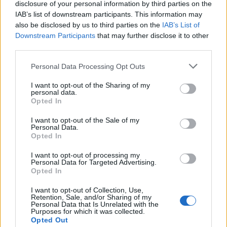
disclosure of your personal information by third parties on the
GNR de Leiria em ação de prevenção e
fiscalização do caravanismo
IAB’s list of downstream participants. This information may
also be disclosed by us to third parties on the
IAB’s List of
7/08/2026
Downstream Participants
that may further disclose it to other
third parties.
Personal Data Processing Opt Outs
I want to opt-out of the Sharing of my
personal data.
Opted In
I want to opt-out of the Sale of my
Personal Data.
Opted In
I want to opt-out of processing my
Praia do Pedrógão assinala Dia Internacional da
Personal Data for Targeted Advertising.
Juventude dia 15 de agosto
Opted In
6/08/2026
I want to opt-out of Collection, Use,
Retention, Sale, and/or Sharing of my
Personal Data that Is Unrelated with the
Purposes for which it was collected.
Opted Out